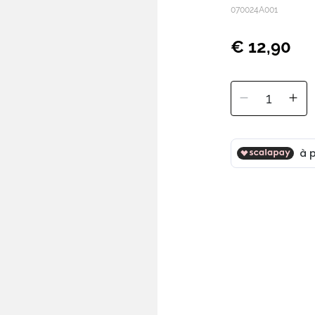
070024A001
€ 12,90
1