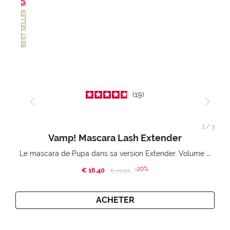
BEST SELLER
19
1
/
3
Vamp! Mascara Lash Extender
Le mascara de Pupa dans sa version Extender. Volume extension 3D. Des cils amplifiés et liftés à l’infini.
-20%
€ 16,40
Price reduced from
to
€ 20,50
ACHETER