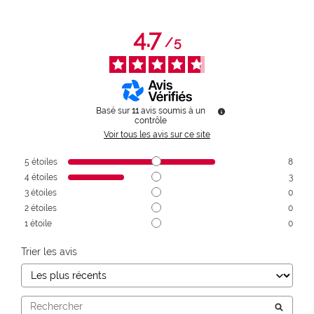
4.7
/
5
Basé sur
11
avis soumis à un
contrôle
Voir tous les avis sur ce site
5
étoiles
8
4
étoiles
3
3
étoiles
0
2
étoiles
0
1
étoile
0
Trier les avis