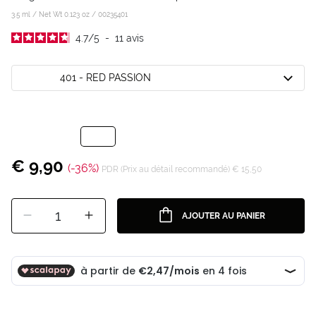
3.5 ml / Net Wt 0.123 oz /
00235401
4.7
/
5
-
11
avis
401 - RED PASSION
€ 9,90
(-36%)
PDR (Prix au détail recommandé) € 15,50
1
AJOUTER AU PANIER