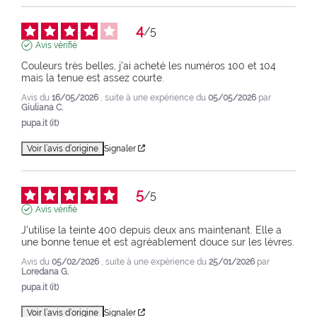
4
/
5
Avis vérifié
Couleurs très belles, j'ai acheté les numéros 100 et 104 
mais la tenue est assez courte.
Avis du
16/05/2026
, suite à une expérience du
05/05/2026
par
Giuliana C.
pupa.it (it)
Voir l’avis d’origine
Signaler
5
/
5
Avis vérifié
J'utilise la teinte 400 depuis deux ans maintenant. Elle a 
une bonne tenue et est agréablement douce sur les lèvres.
Avis du
05/02/2026
, suite à une expérience du
25/01/2026
par
Loredana G.
pupa.it (it)
Voir l’avis d’origine
Signaler