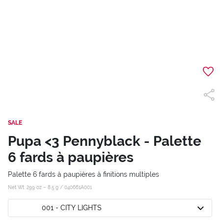
SALE
Pupa <3 Pennyblack - Palette
6 fards à paupières
Palette 6 fards à paupières à finitions multiples
Net Wt .299 oz – 8,5 g /
040661A001
001 - CITY LIGHTS