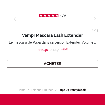
19
1
/
3
Vamp! Mascara Lash Extender
Le mascara de Pupa dans sa version Extender. Volume extension 3D. Des cils amplifiés et liftés à l’infini.
-20%
€ 16,40
Price reduced from
to
€ 20,50
ACHETER
Home
Editions Limitées
Pupa <3 Pennyblack