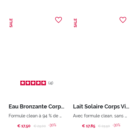
SALE
SALE
4
Eau Bronzante Corps Visage Cheveux (400 ml)
Lait Solaire Corps Visage SPF 30 (200 ML)
Formule clean à 94 % de matières premières d’origine naturelle.
Avec formule clean, sans microplastiques et sans produits dérivés d’animaux.
-30%
-30%
€ 17,50
Price reduced from
to
€ 17,85
Price reduced from
to
€ 25,00
€ 25,50