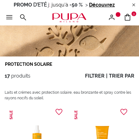
PROMO
D'ETÉ
j
:
jusqu'à
-50 %
>
Découvrez
0
PROTECTION SOLAIRE
17
produits
FILTRER
|
TRIER PAR
Laits et crèmes avec protection solaire, eau bronzante et spray contre les
rayons nocifs du soleil.
SALE
SALE