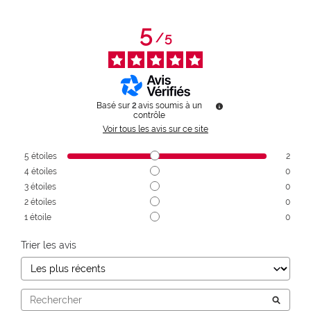
5
/
5
Basé sur
2
avis soumis à un
contrôle
Voir tous les avis sur ce site
5
étoiles
2
4
étoiles
0
3
étoiles
0
2
étoiles
0
1
étoile
0
Trier les avis