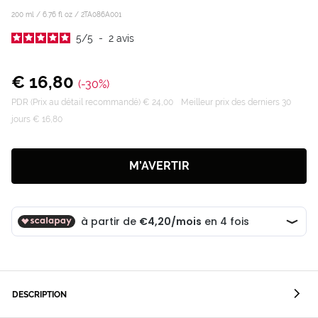
200 ml / 6.76 fl oz /
2TA086A001
5
/
5
-
2
avis
€ 16,80
(-30%)
PDR (Prix au détail recommandé) € 24,00
Meilleur prix des derniers 30
jours € 16,80
M’AVERTIR
DESCRIPTION