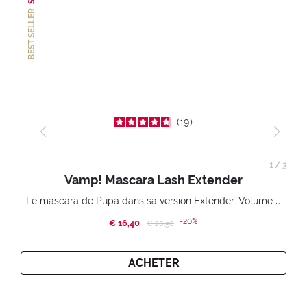
BEST SELLER
19
1
/
3
Vamp! Mascara Lash Extender
Le mascara de Pupa dans sa version Extender. Volume extension 3D. Des cils amplifiés et liftés à l’infini.
-20%
€ 16,40
Price reduced from
to
€ 20,50
ACHETER