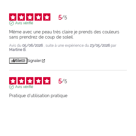
5
/
5
Avis vérifié
Même avec une peau très claire je prends des couleurs 
sans prendrez de coup de soleil.
Avis du
05/06/2026
, suite à une expérience du
23/05/2026
par
Martine B.
Utile
(0)
Signaler
5
/
5
Avis vérifié
Pratique d'utilisation pratique
Avis du
18/02/2026
, suite à une expérience du
30/01/2026
par
Maryse M.
Utile
(0)
Signaler