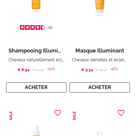
4
Shampooing Illuminant
Masque Illuminant
Cheveux naturellement éclatants
Cheveux démêlés et éclatants
-40%
-40%
€ 8,94
Price reduced from
to
€ 9,54
Price reduced from
to
€ 14,90
€ 15,90
ACHETER
ACHETER
SALE
SALE