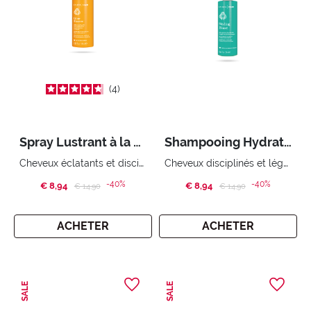
4
Spray Lustrant à la Kératine
Shampooing Hydratant
Cheveux éclatants et disciplinés
Cheveux disciplinés et légers
-40%
-40%
€ 8,94
Price reduced from
to
€ 8,94
Price reduced from
to
€ 14,90
€ 14,90
ACHETER
ACHETER
SALE
SALE