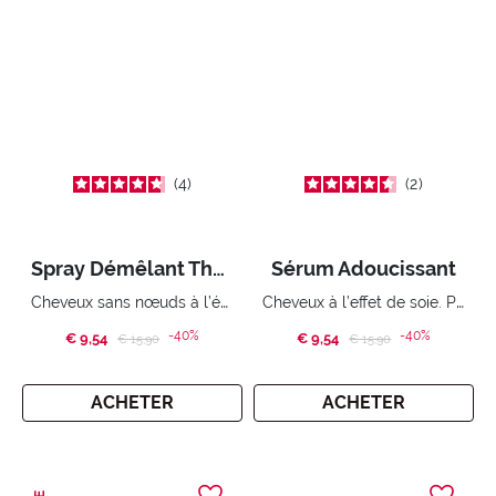
4
2
Spray Démêlant Thermoprotecteur
Sérum Adoucissant
Cheveux sans nœuds à l’épreuve de la brosse.
Cheveux à l’effet de soie. Pointes disciplinées
-40%
-40%
€ 9,54
Price reduced from
to
€ 9,54
Price reduced from
to
€ 15,90
€ 15,90
ACHETER
ACHETER