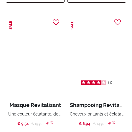
SALE
SALE
1
Masque Revitalisant
Shampooing Revitalisant
Une couleur éclatante, des cheveux démêlés
Cheveux brillants et éclatants
-40%
-40%
€ 9,54
Price reduced from
to
€ 8,94
Price reduced from
to
€ 15,90
€ 14,90