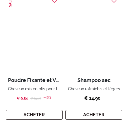
SALE
Poudre Fixante et Volumisante
Shampoo sec
Cheveux mis en plis pour longtemps
Cheveux rafraîchis et légers
-40%
€ 14,90
€ 9,54
Price reduced from
to
€ 15,90
ACHETER
ACHETER