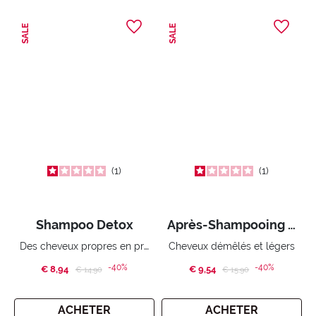
SALE
SALE
1
1
Shampoo Detox
Après-Shampooing Détox
Des cheveux propres en profondeur
Cheveux démêlés et légers
-40%
-40%
€ 8,94
Price reduced from
to
€ 9,54
Price reduced from
to
€ 14,90
€ 15,90
ACHETER
ACHETER