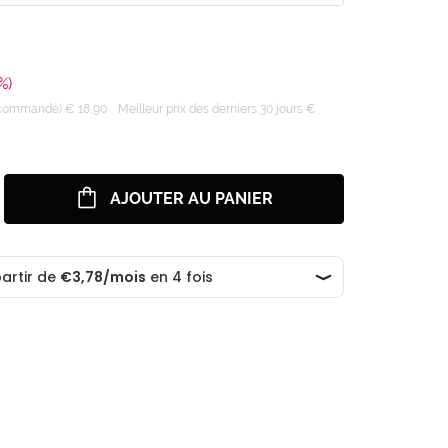
%)
recommandé) € 18,90
Meilleur prix des derniers 30 jours €
AJOUTER AU PANIER