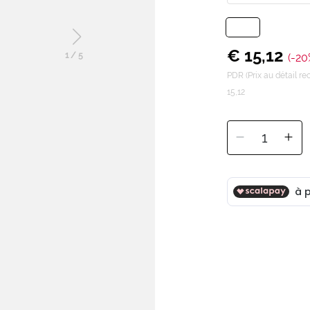
€ 15,12
1
/
5
(-20
PDR (Prix au détail 
15,12
1