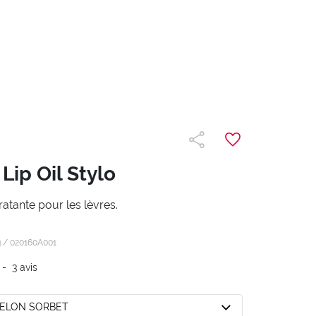
Lip Oil Stylo
ratante pour les lèvres.
g /
020160A001
-
3
avis
MELON SORBET