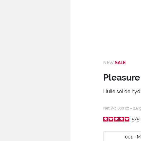
NEW
SALE
Pleasure 
Huile solide hyd
Net Wt .088 oz – 2,5 
5
/
5
001 - 