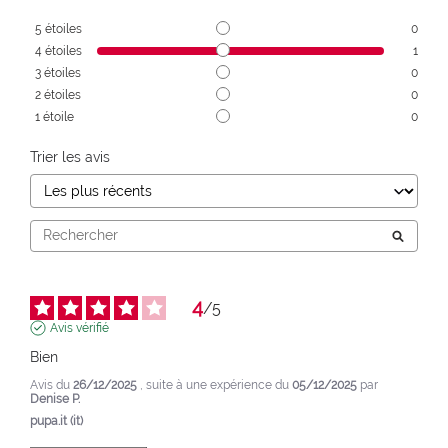
5
étoiles
0
4
étoiles
1
3
étoiles
0
2
étoiles
0
1
étoile
0
Trier les avis
4
/
5
Avis vérifié
Bien
Avis du
26/12/2025
, suite à une expérience du
05/12/2025
par
Denise P.
pupa.it (it)