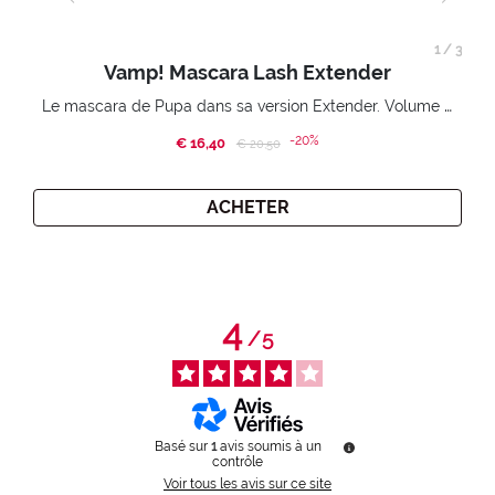
1
/
3
Vamp! Mascara Lash Extender
Le mascara de Pupa dans sa version Extender. Volume extension 3D. Des cils amplifiés et liftés à l’infini.
-20%
€ 16,40
Price reduced from
to
€ 20,50
ACHETER
4
/
5
Basé sur
1
avis soumis à un
contrôle
Voir tous les avis sur ce site