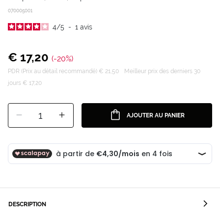
070005001
4
/
5
-
1
avis
€ 17,20
(-20%)
PDR (Prix au détail recommandé) € 21,50
Meilleur prix des derniers 30
jours € 17,20
1
AJOUTER AU PANIER
DESCRIPTION