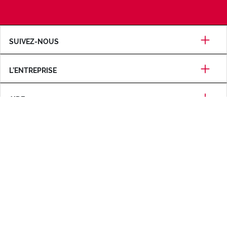
SUIVEZ-NOUS
L’ENTREPRISE
AIDE
CERTIFICATIONS
MODES DE PAIEMENT
Informations sur la société
Conditions d'utilisation
Politique de confidentialité
Politique d'utilisation des cookies
Micys Company S.p.A. - Via A. De Gasperi 22, 23880, Casatenovo (LC), ITALY -