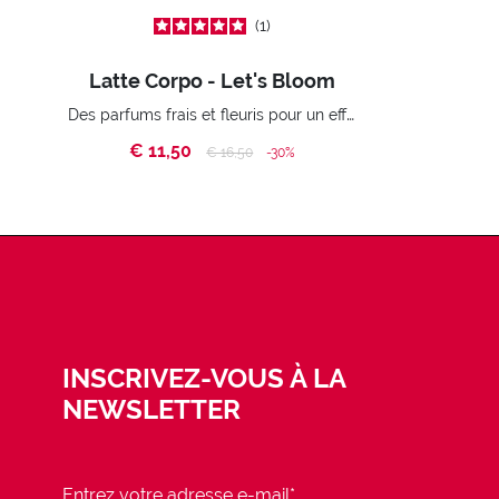
1
Latte Corpo - Let's Bloom
Des parfums frais et fleuris pour un effet bucolique.
€ 11,50
Price reduced from
to
€ 16,50
-30%
INSCRIVEZ-VOUS À LA
NEWSLETTER