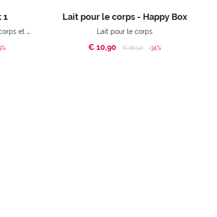
 1
Lait pour le corps - Happy Box
Gommage nettoyant pour le corps et Lait de douche nourrissant
Lait pour le corps
€ 10,90
ed from
Price reduced from
to
9%
€ 16,50
-34%