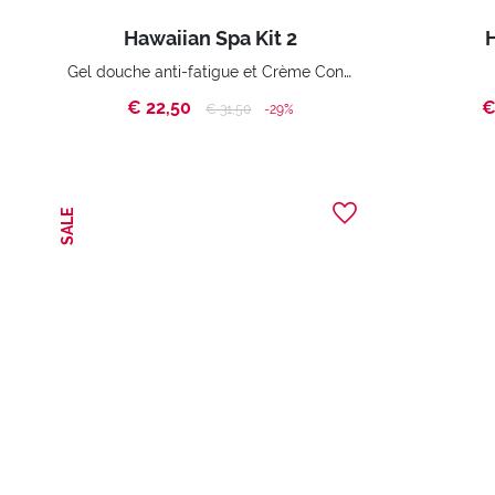
Hawaiian Spa Kit 2
H
Gel douche anti-fatigue et Crème Concentrée
€ 22,50
€
Price reduced from
to
€ 31,50
-29%
SALE