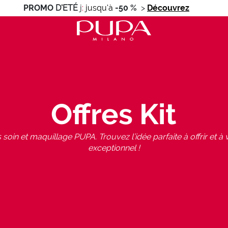
PROMO
D'ETÉ
j
:
jusqu'à
-50 %
>
Découvrez
Offres Kit
s soin et maquillage PUPA. Trouvez l’idée parfaite à offrir et à v
exceptionnel !