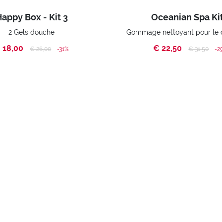
appy Box - Kit 3
Oceanian Spa Kit
2 Gels douche
 18,00
€ 22,50
Price reduced from
to
Price reduc
to
€ 26,00
-31%
€ 31,50
-2