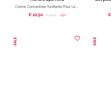
Crème Concentrée Tonifiante Pour Le Corps et Crème Concentrée Tonifiante Pour Le Corps
€ 22,50
€
Price reduced from
to
€ 31,50
-29%
SALE
SALE