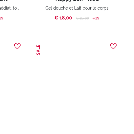
Apporte un soulagement immédiat, tonifie, apaise la sensation de fatigue et revigore.
Gel douche et Lait pour le corps
€ 18,00
ed from
Price reduced from
to
1%
€ 26,00
-31%
SALE