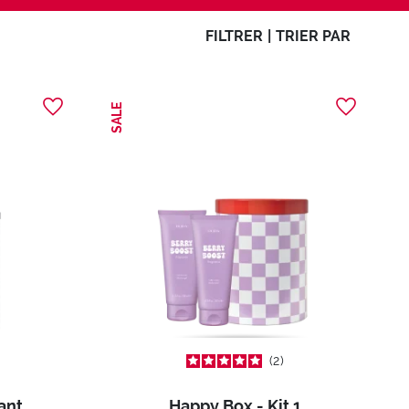
FILTRER
|
TRIER PAR
SALE
2
ant
Happy Box - Kit 1