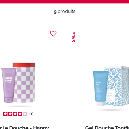
9
produits
SALE
1
Gel pour le Douche - Happy Box
Gel Douche Tonifi