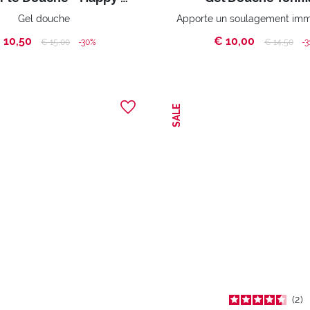
Gel douche
 10,50
€ 10,00
Price reduced from
to
Price reduc
to
€ 15,00
-30%
€ 14,50
-3
SALE
2