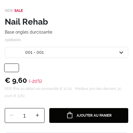
NEW
SALE
Nail Rehab
Base ongles durcissante
030181A001
001 - 001
€ 9,60
(-20%)
PDR (Prix au détail recommandé) € 12,00
Meilleur prix des derniers 30
jours € 9,60
1
AJOUTER AU PANIER