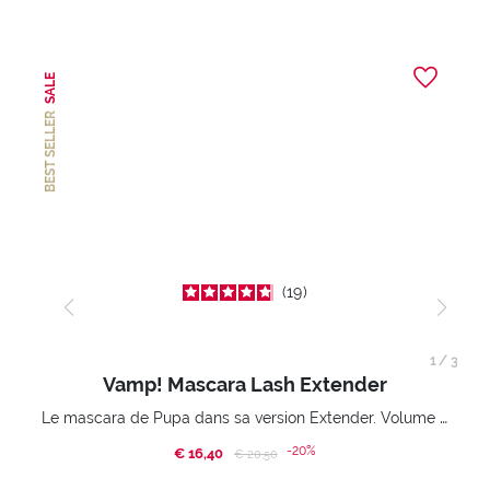
SALE
BEST SELLER
19
1
/
3
Vamp! Mascara Lash Extender
Le mascara de Pupa dans sa version Extender. Volume extension 3D. Des cils amplifiés et liftés à l’infini.
-20%
€ 16,40
Price reduced from
to
€ 20,50