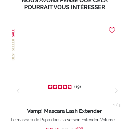
NOUS AVONS PENSÉ QUE CELA
POURRAIT VOUS INTÉRESSER
SALE
BEST SELLER
19
1
/
3
Vamp! Mascara Lash Extender
Le mascara de Pupa dans sa version Extender. Volume extension 3D. Des cils amplifiés et liftés à l’infini.
-20%