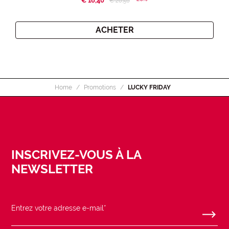
€ 16,40
Price reduced from
to
€ 20,50
ACHETER
Home
Promotions
LUCKY FRIDAY
INSCRIVEZ-VOUS À LA
NEWSLETTER