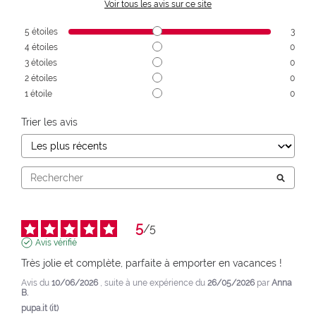
Voir tous les avis sur ce site
5
étoiles
3
4
étoiles
0
3
étoiles
0
2
étoiles
0
1
étoile
0
Trier les avis
5
/
5
Avis vérifié
Très jolie et complète, parfaite à emporter en vacances !
Avis du
10/06/2026
, suite à une expérience du
26/05/2026
par
Anna
B.
pupa.it (it)