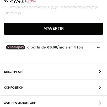
€ 27,93
(-30%)
PDR (Prix au détail recommandé) € 39,90
Meilleur prix des derniers 30
jours € 27,93
M’AVERTIR
DESCRIPTION
COMPOSITION
ASTUCES MAQUILLAGE