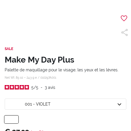
SALE
Make My Day Plus
Palette de maquillage pour le visage, les yeux et les lèvres.
Net Wt .85 oz – 24,3 g e /
010297A001
5
/
5
-
3
avis
001 - VIOLET