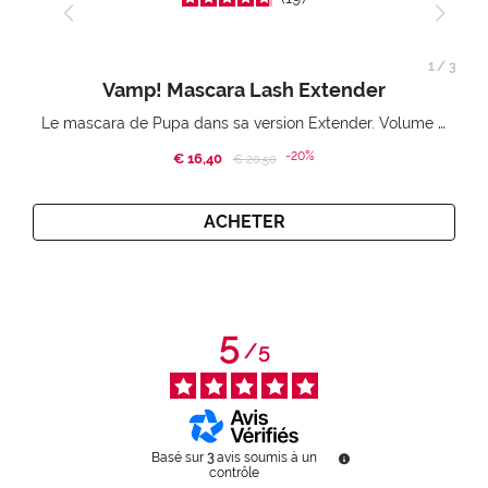
1
/
3
Vamp! Mascara Lash Extender
Le mascara de Pupa dans sa version Extender. Volume extension 3D. Des cils amplifiés et liftés à l’infini.
-20%
€ 16,40
Price reduced from
to
€ 20,50
ACHETER
5
/
5
Basé sur
3
avis soumis à un
contrôle