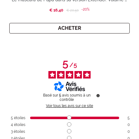
-20%
€ 16,40
Price reduced from
to
€ 20,50
ACHETER
5
/
5
Basé sur
5
avis soumis à un
contrôle
Voir tous les avis sur ce site
5
étoiles
5
4
étoiles
0
3
étoiles
0
2
étoiles
0