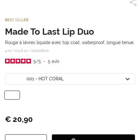
BEST SELLER
Made To Last Lip Duo
Rouge à lèvres liquide avec top coat, waterproof, longue tenue.
4 ml / 0.13 fl oz /
020021B001
5
/
5
-
5
avis
001 - HOT CORAL
€ 20,90