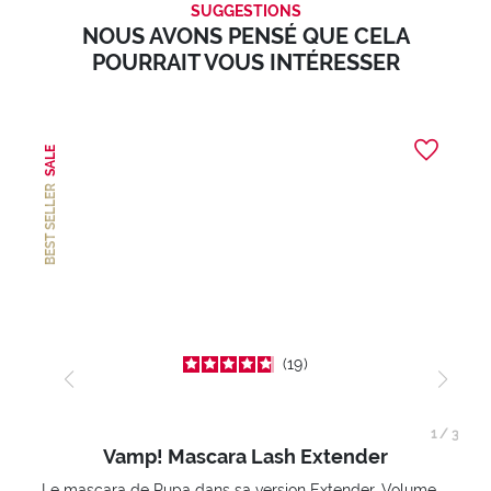
SUGGESTIONS
NOUS AVONS PENSÉ QUE CELA
POURRAIT VOUS INTÉRESSER
SALE
BEST SELLER
19
1
/
3
Vamp! Mascara Lash Extender
Le mascara de Pupa dans sa version Extender. Volume extension 3D. Des cils amplifiés et liftés à l’infini.