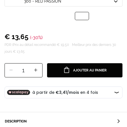
300 - RED PASSION
€ 13,65
(-30%)
PDR (Prix au détail recommandé) € 19,50
Meilleur prix des derniers 30
jours € 13,65
1
AJOUTER AU PANIER
DESCRIPTION