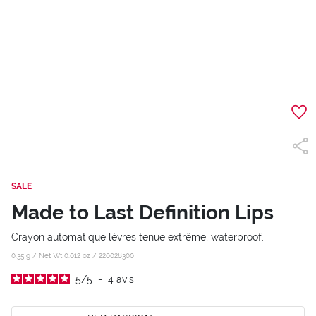
SALE
Made to Last Definition Lips
Crayon automatique lèvres tenue extrême, waterproof.
0.35 g / Net Wt 0.012 oz /
220028300
5
/
5
-
4
avis