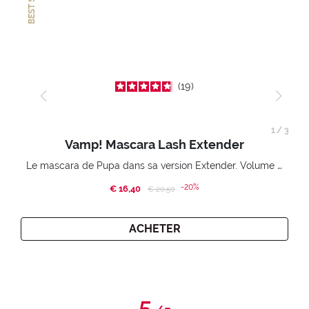
19
1
/
3
Vamp! Mascara Lash Extender
Le mascara de Pupa dans sa version Extender. Volume extension 3D. Des cils amplifiés et liftés à l’infini.
-20%
€ 16,40
Price reduced from
to
€ 20,50
ACHETER
5