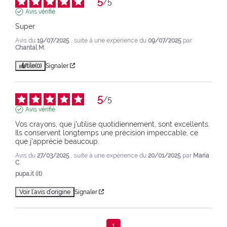
5
/
5
Avis vérifié
Super
Avis du
19/07/2025
, suite à une expérience du
09/07/2025
par
Chantal M.
Utile
(0)
Signaler
5
/
5
Avis vérifié
Vos crayons, que j'utilise quotidiennement, sont excellents. 
Ils conservent longtemps une précision impeccable, ce 
que j'apprécie beaucoup.
Avis du
27/03/2025
, suite à une expérience du
20/01/2025
par
Maria
C.
pupa.it (it)
Voir l’avis d’origine
Signaler
1