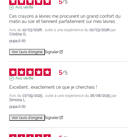
5
/
5
Avis vérifié
Ces crayons à lèvres me procurent un grand confort du 
matin au soir et tiennent parfaitement sur mes lèvres.
Avis du
12/03/2026
, suite à une expérience du
02/03/2026
par
Cristina G.
pupa.it (it)
Voir l’avis d’origine
Signaler
5
/
5
Avis vérifié
Excellent… exactement ce que je cherchais !
Avis du
07/09/2025
, suite à une expérience du
28/08/2025
par
Simona L.
pupa.it (it)
Voir l’avis d’origine
Signaler