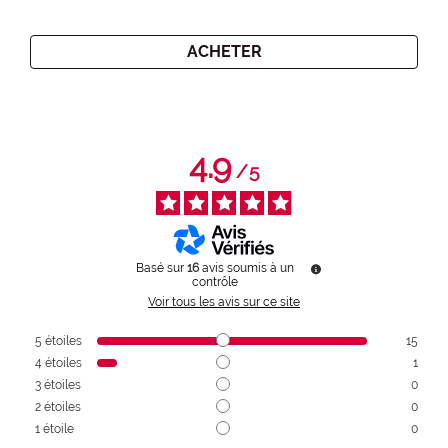
ACHETER
4.9
/
5
Basé sur
16
avis soumis à un
contrôle
Voir tous les avis sur ce site
5
étoiles
15
4
étoiles
1
3
étoiles
0
2
étoiles
0
1
étoile
0