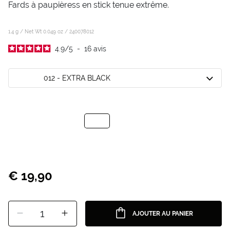
Fards à paupièress en stick tenue extrême.
1.4 g / Net Wt 0.049 oz /
240078012
4.9
/
5
-
16
avis
012 - EXTRA BLACK
€ 19,90
1
AJOUTER AU PANIER