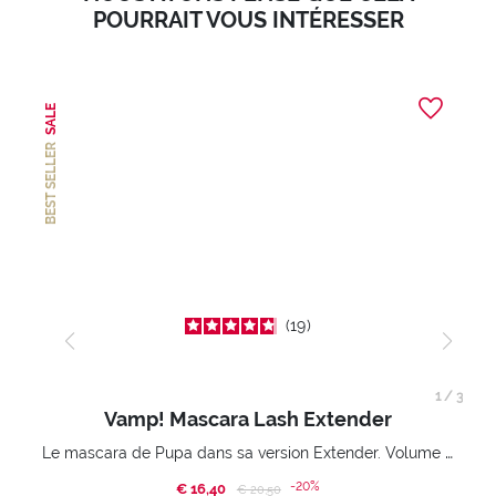
POURRAIT VOUS INTÉRESSER
SALE
BEST SELLER
19
1
/
3
Vamp! Mascara Lash Extender
Le mascara de Pupa dans sa version Extender. Volume extension 3D. Des cils amplifiés et liftés à l’infini.
-20%
€ 16,40
Price reduced from
to
€ 20,50