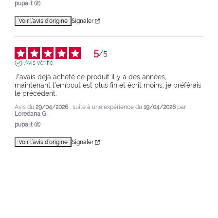
pupa.it (it)
Voir l’avis d’origine
Signaler
5
/
5
Avis vérifié
J'avais déjà acheté ce produit il y a des années, 
maintenant l'embout est plus fin et écrit moins, je préférais 
le précédent.
Avis du
29/04/2026
, suite à une expérience du
19/04/2026
par
Loredana G.
pupa.it (it)
Voir l’avis d’origine
Signaler
1
2
3
4