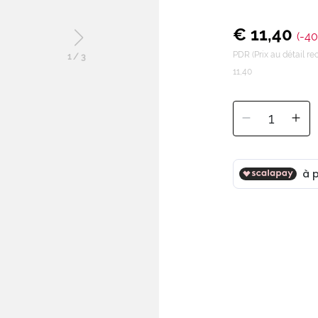
€ 11,40
(-40
PDR (Prix au détail 
1
/
3
11,40
1