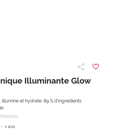
onique Illuminante Glow
se, illumine et hydrate. 89 % d’ingrédients
le
0T3A13A001
-
1
avis