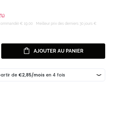
%)
recommandé) € 19,00
Meilleur prix des derniers 30 jours €
AJOUTER AU PANIER