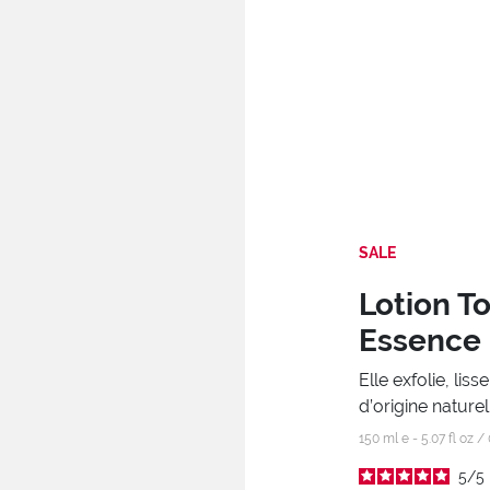
SALE
Lotion T
Essence
Elle exfolie, lis
d’origine naturel
150 ml e - 5.07 fl oz /
5
/
5