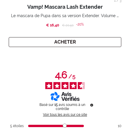
1
/
3
Vamp! Mascara Lash Extender
Le mascara de Pupa dans sa version Extender. Volume extension 3D. Des cils amplifiés et liftés à l’infini.
-20%
€ 16,40
Price reduced from
to
€ 20,50
ACHETER
4.6
/
5
Basé sur
15
avis soumis à un
contrôle
Voir tous les avis sur ce site
5
étoiles
10