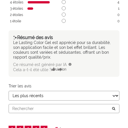
4
étoiles
4
3
étoiles
1
2
étoiles
0
1
étoile
0
Résumé des avis
Le Lasting Color Gel est apprécié pour sa durabilité,
son application facile et son bel effet brillant. Les
couleurs sont variées et séduisantes, offrant un bon
rapport qualité/prix.
Ce résumé est généré par IA
Cela a-t-il été utile ?
Oui
Non
Trier les avis