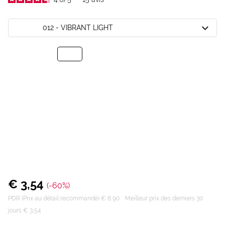
012 - VIBRANT LIGHT
€ 3,54
(-60%)
PDR (Prix au détail recommandé) € 8,90
Meilleur prix des derniers 30
jours € 3,54