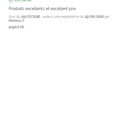
Avis vérifié
Produits excellents et excellent prix
Avis du
09/07/2026
, suite à une expérience du
19/06/2026
par
Monica V.
pupa.it (it)
Voir l’avis d’origine
Signaler
5
/
5
Avis vérifié
Valide mais un peu trop cher. Il parvient à simuler le semi-
permanent en termes de durée.
Avis du
03/06/2026
, suite à une expérience du
12/05/2026
par
Raffaella Z.
pupa.it (it)
Voir l’avis d’origine
Signaler
5
/
5