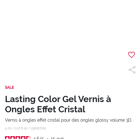
SALE
Lasting Color Gel Vernis à
Ongles Effet Cristal
Vernis à ongles effet cristal pour des ongles glossy volume 3D.
5 ml / 0.17 fl oz /
230007012
4.6
/
5
-
15
avis