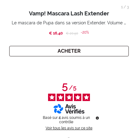
1
/
3
Vamp! Mascara Lash Extender
Le mascara de Pupa dans sa version Extender. Volume extension 3D. Des cils amplifiés et liftés à l’infini.
-20%
€ 16,40
Price reduced from
to
€ 20,50
ACHETER
5
/
5
Basé sur
4
avis soumis à un
contrôle
Voir tous les avis sur ce site