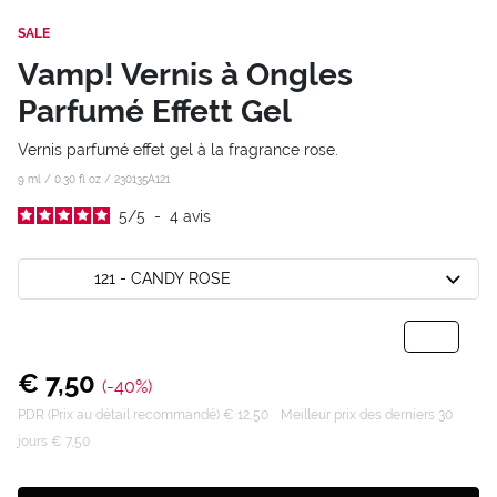
SALE
Vamp! Vernis à Ongles
Parfumé Effett Gel
Vernis parfumé effet gel à la fragrance rose.
9 ml / 0.30 fl oz /
230135A121
5
/
5
-
4
avis
121 - CANDY ROSE
€ 7,50
(-40%)
PDR (Prix au détail recommandé) € 12,50
Meilleur prix des derniers 30
jours € 7,50