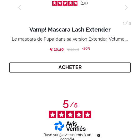
19
1
/
3
Vamp! Mascara Lash Extender
Le mascara de Pupa dans sa version Extender. Volume extension 3D. Des cils amplifiés et liftés à l’infini.
-20%
€ 16,40
Price reduced from
to
€ 20,50
ACHETER
5
/
5
Basé sur
5
avis soumis à un
contrôle