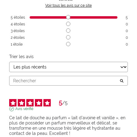
Voir tous les avis sur ce site
5
étoiles
5
4
étoiles
0
3
étoiles
0
2
étoiles
0
1
étoile
0
Trier les avis
5
/
5
Avis vérifié
Ce lait de douche au parfum « lait d'avoine et vanille », en 
plus de posséder un parfum merveilleux et délicat, se 
transforme en une mousse très légère et hydratante au 
contact de la peau. Excellent !