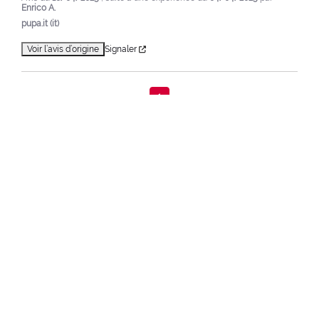
Enrico A.
pupa.it (it)
Voir l’avis d’origine
Signaler
1
VUS EN DERNIER