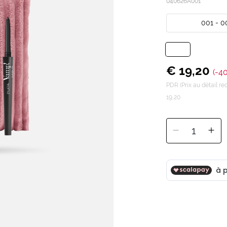
040626A001
001 - 0
€ 19,20
(-4
PDR (Prix au détail 
19,20
1