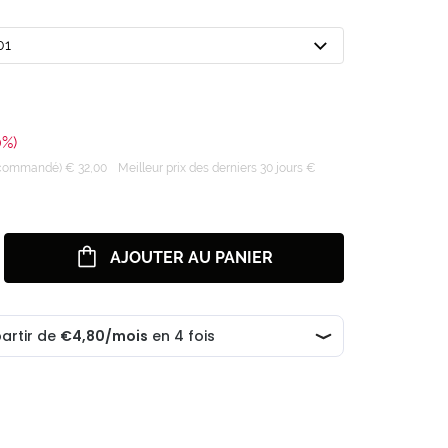
01
0%)
recommandé) € 32,00
Meilleur prix des derniers 30 jours €
AJOUTER AU PANIER