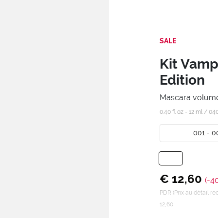
SALE
Kit Vamp
Edition
Mascara volume 
0.40 fl oz - 12 ml /
04
001 - 0
€ 12,60
(-4
PDR (Prix au détail 
12,60