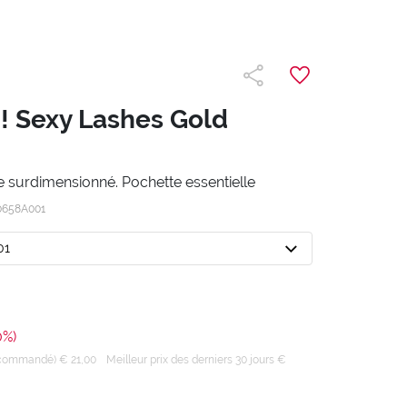
! Sexy Lashes Gold
surdimensionné. Pochette essentielle
0658A001
01
0%)
recommandé) € 21,00
Meilleur prix des derniers 30 jours €