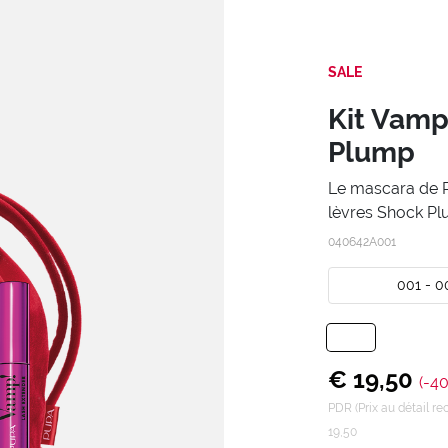
SALE
Kit Vamp
Plump
Le mascara de Pu
lèvres Shock P
040642A001
001 - 0
€ 19,50
(-4
PDR (Prix au détail 
19,50