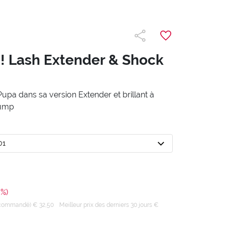
! Lash Extender & Shock
pa dans sa version Extender et brillant à
lump
01
0%)
recommandé) € 32,50
Meilleur prix des derniers 30 jours €