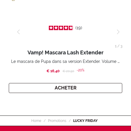
19
1
/
3
Vamp! Mascara Lash Extender
Le mascara de Pupa dans sa version Extender. Volume extension 3D. Des cils amplifiés et liftés à l’infini.
-20%
€ 16,40
Price reduced from
to
€ 20,50
ACHETER
Home
Promotions
LUCKY FRIDAY