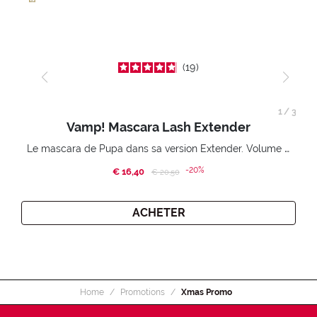
19
1
/
3
Vamp! Mascara Lash Extender
Le mascara de Pupa dans sa version Extender. Volume extension 3D. Des cils amplifiés et liftés à l’infini.
-20%
€ 16,40
Price reduced from
to
€ 20,50
ACHETER
Home
Promotions
Xmas Promo