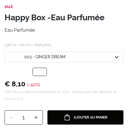
SALE
Happy Box -Eau Parfumée
Eau Parfumée
3.38 fl oz – 100 ml e /
0B3R13A003
003 - GINGER DREAM
€ 8,10
(-40%)
PDR (Prix au détail recommandé) € 13,50
Meilleur prix des derniers 30
jours € 8,10
1
AJOUTER AU PANIER