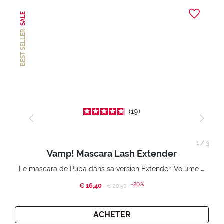
SALE
BEST SELLER
19
1
/
3
Vamp! Mascara Lash Extender
Le mascara de Pupa dans sa version Extender. Volume extension 3D. Des cils amplifiés et liftés à l’infini.
-20%
€ 16,40
Price reduced from
to
€ 20,50
ACHETER