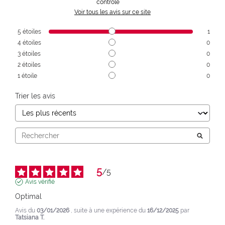
contrôle
Voir tous les avis sur ce site
5
étoiles
1
4
étoiles
0
3
étoiles
0
2
étoiles
0
1
étoile
0
Trier les avis
5
/
5
Avis vérifié
Optimal
Avis du
03/01/2026
, suite à une expérience du
16/12/2025
par
Tatsiana T.