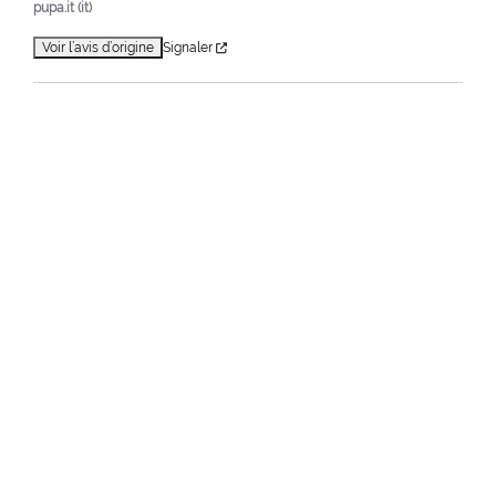
pupa.it (it)
Voir l’avis d’origine
Signaler
1
Home
Promotions
Happy Valentine’s Week