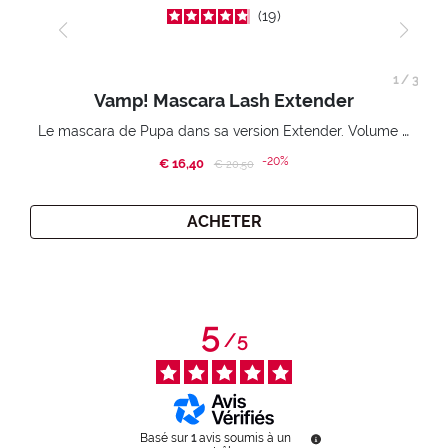
19
1
/
3
Vamp! Mascara Lash Extender
Le mascara de Pupa dans sa version Extender. Volume extension 3D. Des cils amplifiés et liftés à l’infini.
-20%
€ 16,40
Price reduced from
to
€ 20,50
ACHETER
5
/
5
Basé sur
1
avis soumis à un