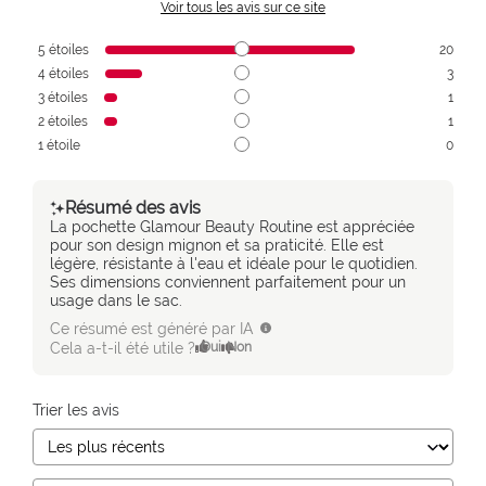
Voir tous les avis sur ce site
5
étoiles
20
4
étoiles
3
3
étoiles
1
2
étoiles
1
1
étoile
0
Résumé des avis
La pochette Glamour Beauty Routine est appréciée
pour son design mignon et sa praticité. Elle est
légère, résistante à l'eau et idéale pour le quotidien.
Ses dimensions conviennent parfaitement pour un
usage dans le sac.
Ce résumé est généré par IA
Cela a-t-il été utile ?
Oui
Non
Trier les avis