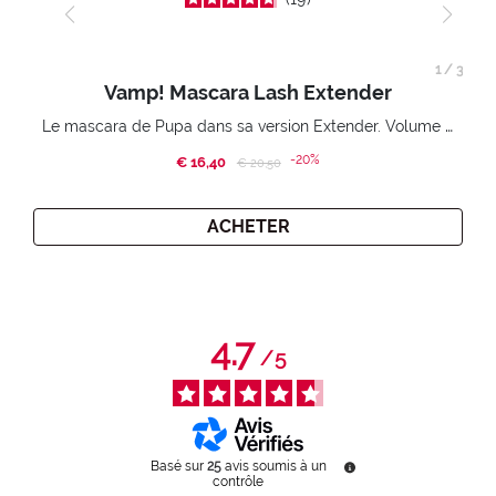
1
/
3
Vamp! Mascara Lash Extender
Le mascara de Pupa dans sa version Extender. Volume extension 3D. Des cils amplifiés et liftés à l’infini.
-20%
€ 16,40
Price reduced from
to
€ 20,50
ACHETER
4.7
/
5
Basé sur
25
avis soumis à un
contrôle