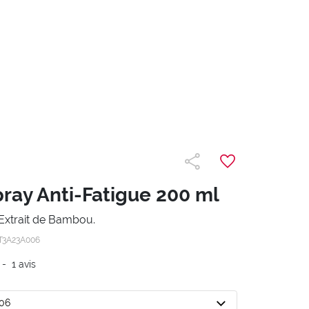
pray Anti-Fatigue 200 ml
’Extrait de Bambou.
T3A23A006
-
1
avis
006