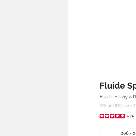
Fluide S
Fluide Spray à l
200 ml / 6.76 fl oz /
0
5
/
5
006 - 