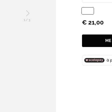
1
/
3
€ 21,00
ME