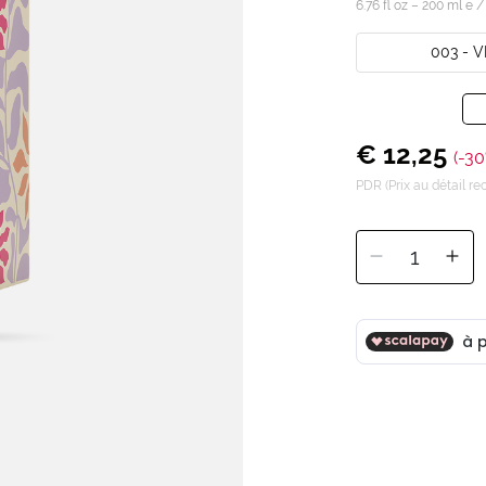
6.76 fl oz – 200 ml e 
003 - V
€ 12,25
(-30
PDR (Prix au détail 
1