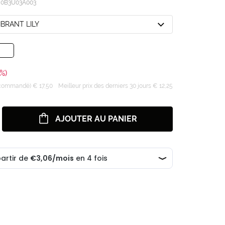
/
0B3U03A003
IBRANT LILY
%)
recommandé) € 17,50
Meilleur prix des derniers 30 jours € 12,25
AJOUTER AU PANIER