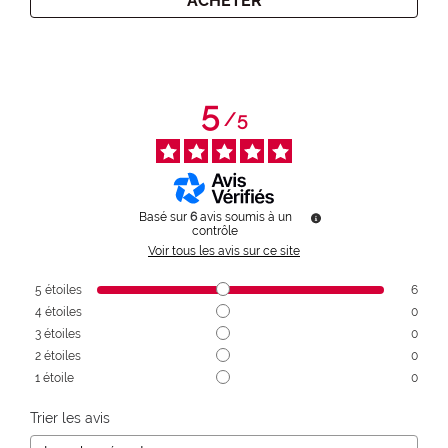
ACHETER
5
/
5
Basé sur
6
avis soumis à un
contrôle
Voir tous les avis sur ce site
5
étoiles
6
4
étoiles
0
3
étoiles
0
2
étoiles
0
1
étoile
0
Trier les avis