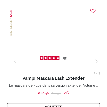
SALE
BEST SELLER
19
1
/
3
Vamp! Mascara Lash Extender
Le mascara de Pupa dans sa version Extender. Volume extension 3D. Des cils amplifiés et liftés à l’infini.
-20%
€ 16,40
Price reduced from
to
€ 20,50