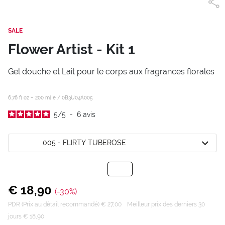
SALE
Flower Artist - Kit 1
Gel douche et Lait pour le corps aux fragrances florales
6.76 fl oz – 200 ml e /
0B3U04A005
5
/
5
-
6
avis
005 - FLIRTY TUBEROSE
€ 18,90
(-30%)
PDR (Prix au détail recommandé) € 27,00
Meilleur prix des derniers 30
jours € 18,90