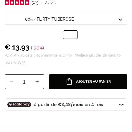
5
/
5
-
2
avis
005 - FLIRTY TUBEROSE
€ 13,93
(-30%)
PDR (Prix au détail recommandé) € 19,90
Meilleur prix des derniers 30
jours € 13,93
1
AJOUTER AU PANIER