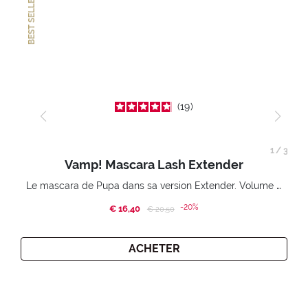
BEST SELLER
19
1
/
3
Vamp! Mascara Lash Extender
Le mascara de Pupa dans sa version Extender. Volume extension 3D. Des cils amplifiés et liftés à l’infini.
-20%
€ 16,40
Price reduced from
to
€ 20,50
ACHETER