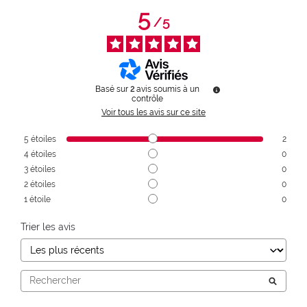
5
/
5
Basé sur
2
avis soumis à un
contrôle
Voir tous les avis sur ce site
5
étoiles
2
4
étoiles
0
3
étoiles
0
2
étoiles
0
1
étoile
0
Trier les avis