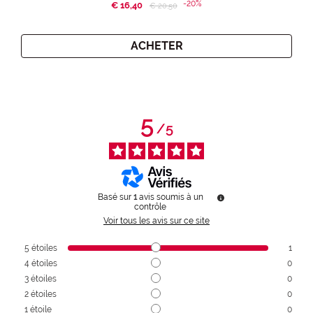
-20%
€ 16,40
Price reduced from
to
€ 20,50
ACHETER
5
/
5
Basé sur
1
avis soumis à un
contrôle
Voir tous les avis sur ce site
5
étoiles
1
4
étoiles
0
3
étoiles
0
2
étoiles
0
1
étoile
0