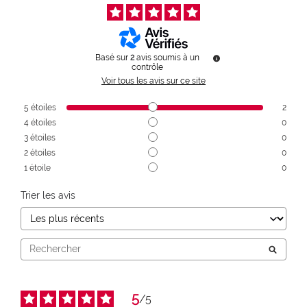
Basé sur
2
avis soumis à un
contrôle
Voir tous les avis sur ce site
5
étoiles
2
4
étoiles
0
3
étoiles
0
2
étoiles
0
1
étoile
0
Trier les avis
5
/
5