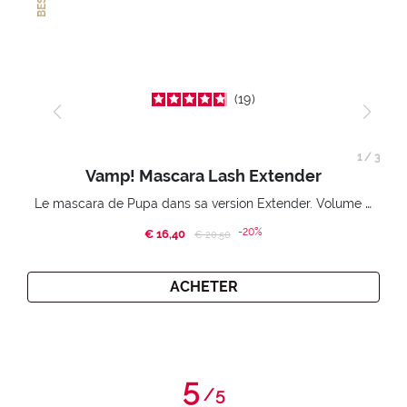
19
1
/
3
Vamp! Mascara Lash Extender
Le mascara de Pupa dans sa version Extender. Volume extension 3D. Des cils amplifiés et liftés à l’infini.
-20%
€ 16,40
Price reduced from
to
€ 20,50
ACHETER
5
/
5