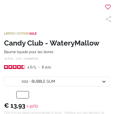
LIMITED EDITION
SALE
Candy Club - WateryMallow
Baume liquide pour les lèvres
.10 fl oz – 3 ml /
020156A002
4.6
/
5
-
8
avis
002 - BUBBLE GUM
€ 13,93
(-30%)
PDR (Prix au détail recommandé) € 19,90
Meilleur prix des derniers 30