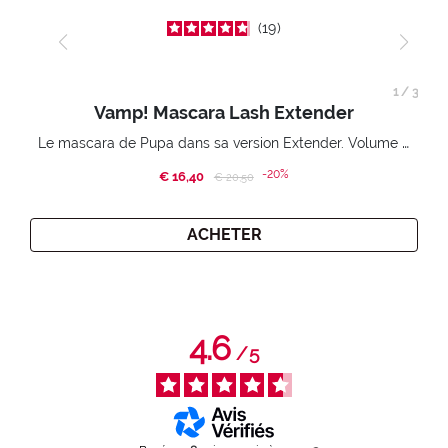
19
1
/
3
Vamp! Mascara Lash Extender
Le mascara de Pupa dans sa version Extender. Volume extension 3D. Des cils amplifiés et liftés à l’infini.
-20%
€ 16,40
Price reduced from
to
€ 20,50
ACHETER
4.6
/
5