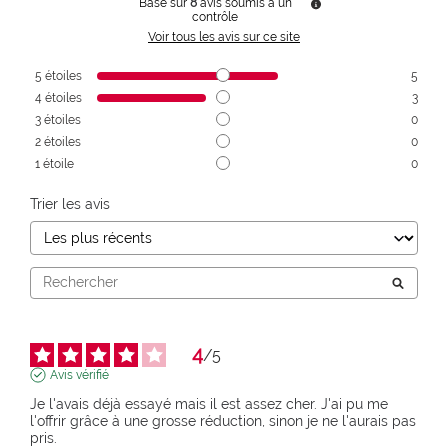
Basé sur
8
avis soumis à un
contrôle
Voir tous les avis sur ce site
5
étoiles
5
4
étoiles
3
3
étoiles
0
2
étoiles
0
1
étoile
0
Trier les avis
4
/
5
Avis vérifié
Je l'avais déjà essayé mais il est assez cher. J'ai pu me 
l'offrir grâce à une grosse réduction, sinon je ne l'aurais pas 
pris.