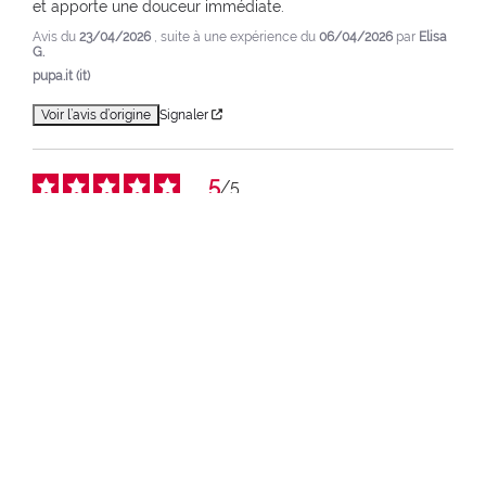
et apporte une douceur immédiate.
Avis du
23/04/2026
, suite à une expérience du
06/04/2026
par
Elisa
G.
pupa.it (it)
Voir l’avis d’origine
Signaler
5
/
5
Avis vérifié
Magnifique
Avis du
16/04/2026
, suite à une expérience du
05/04/2026
par
Michela A.
pupa.it (it)
Voir l’avis d’origine
Signaler
4
/
5
Avis vérifié
Guimauve aqueuse