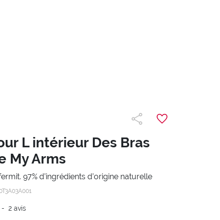
ur L intérieur Des Bras
e My Arms
ermit. 97% d’ingrédients d’origine naturelle
0T3A03A001
-
2
avis