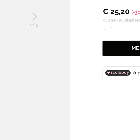
€ 25,20
(-3
PDR (Prix au détail 
1
/
3
25,20
ME