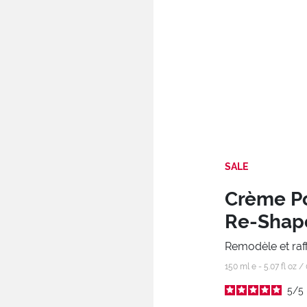
SALE
Crème Po
Re-Shap
Remodèle et raff
150 ml e - 5.07 fl oz /
5
/
5