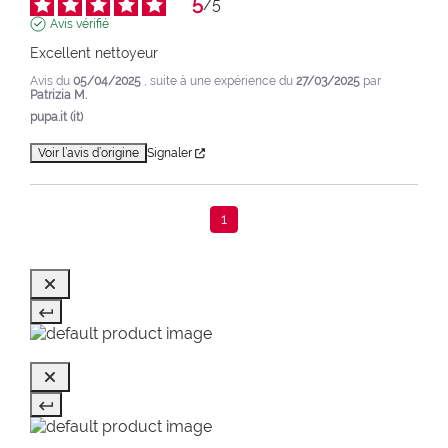
5
/
5
Avis vérifié
Excellent nettoyeur
Avis du
05/04/2025
, suite à une expérience du
27/03/2025
par
Patrizia M.
pupa.it (it)
Voir l’avis d’origine
Signaler
1