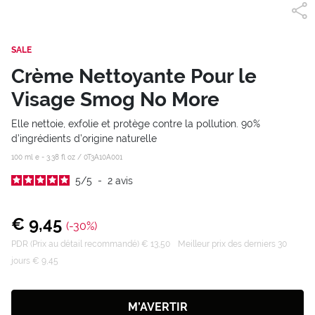
SALE
Crème Nettoyante Pour le
Visage Smog No More
Elle nettoie, exfolie et protège contre la pollution. 90%
d’ingrédients d’origine naturelle
100 ml e - 3.38 fl oz /
0T3A10A001
5
/
5
-
2
avis
€ 9,45
(-30%)
PDR (Prix au détail recommandé) € 13,50
Meilleur prix des derniers 30
jours € 9,45
M’AVERTIR