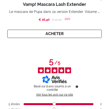
Vamp! Mascara Lash Extender
Le mascara de Pupa dans sa version Extender. Volume extension 3D. Des cils amplifiés et liftés à l’infini.
-20%
€ 16,40
Price reduced from
to
€ 20,50
ACHETER
5
/
5
Basé sur
2
avis soumis à un
contrôle
Voir tous les avis sur ce site
5
étoiles
2