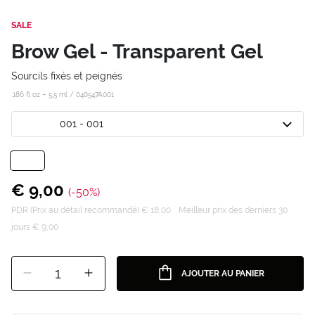
SALE
Brow Gel - Transparent Gel
Sourcils fixés et peignés
.186 fl oz – 5,5 ml /
040547A001
001 - 001
€ 9,00
(-50%)
PDR (Prix au détail recommandé) € 18,00
Meilleur prix des derniers 30
jours € 9,00
1
AJOUTER AU PANIER