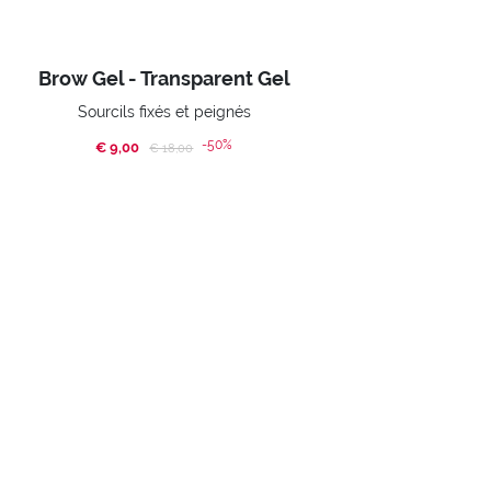
Brow Gel - Transparent Gel
Sourcils fixés et peignés
-50%
€ 9,00
Price reduced from
to
€ 18,00
ACHETER
Home
Promotions
PROMO PUPA MAN
INSCRIVEZ-VOUS À LA