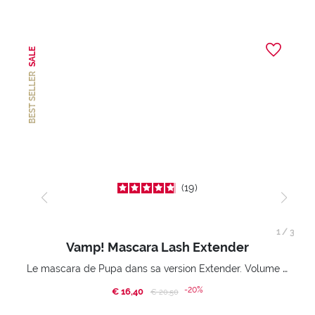
SALE
BEST SELLER
19
1
/
3
Vamp! Mascara Lash Extender
Le mascara de Pupa dans sa version Extender. Volume extension 3D. Des cils amplifiés et liftés à l’infini.
-20%
€ 16,40
Price reduced from
to
€ 20,50