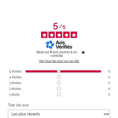
5
/
5
Basé sur
6
avis soumis à un
contrôle
Voir tous les avis sur ce site
5
étoiles
6
4
étoiles
0
3
étoiles
0
2
étoiles
0
1
étoile
0
Trier les avis