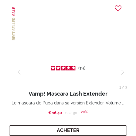
SALE
BEST SELLER
19
1
/
3
Vamp! Mascara Lash Extender
Le mascara de Pupa dans sa version Extender. Volume extension 3D. Des cils amplifiés et liftés à l’infini.
-20%
€ 16,40
Price reduced from
to
€ 20,50
ACHETER