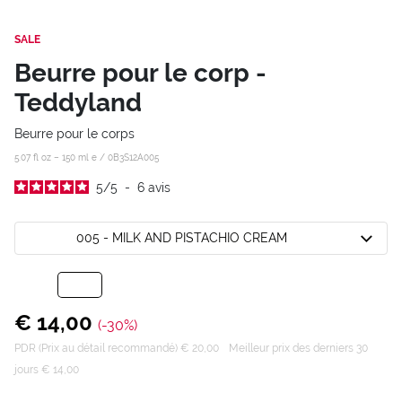
SALE
Beurre pour le corp -
Teddyland
Beurre pour le corps
5.07 fl oz – 150 ml e /
0B3S12A005
5
/
5
-
6
avis
005 - MILK AND PISTACHIO CREAM
€ 14,00
(-30%)
PDR (Prix au détail recommandé) € 20,00
Meilleur prix des derniers 30
jours € 14,00