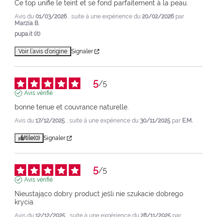
Ce top unifie le teint et se fond parfaitement à la peau.
Avis du
01/03/2026
, suite à une expérience du
20/02/2026
par
Marzia B.
pupa.it (it)
Voir l’avis d’origine
Signaler
5
/
5
Avis vérifié
bonne tenue et couvrance naturelle.
Avis du
17/12/2025
, suite à une expérience du
30/11/2025
par
E.M.
Utile
(0)
Signaler
5
/
5
Avis vérifié
Nieustająco dobry product jeśli nie szukacie dobrego 
krycia.
Avis du
12/12/2025
, suite à une expérience du
28/11/2025
par