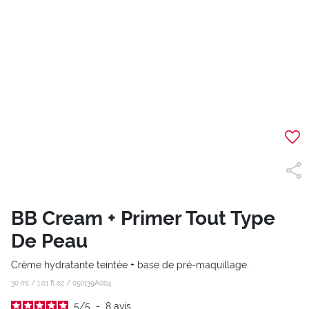
BB Cream + Primer Tout Type
De Peau
Crème hydratante teintée + base de pré-maquillage.
30 ml / 1.01 fl oz /
050139A004
5
/
5
-
8
avis