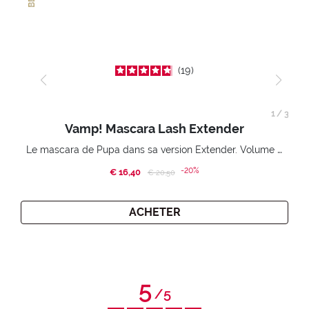
19
1
/
3
Vamp! Mascara Lash Extender
Le mascara de Pupa dans sa version Extender. Volume extension 3D. Des cils amplifiés et liftés à l’infini.
-20%
€ 16,40
Price reduced from
to
€ 20,50
ACHETER
5
/
5