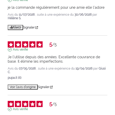
Avis vérifié
je la commande régulièrement pour une amie elle l'adore
Avis du
11/07/2026
, suite à une expérience du
30/06/2026
par
Hélène S.
Utile
(0)
Signaler
5
/
5
Avis vérifié
Je l'utilise depuis des années. Excellente couvrance de 
base. Il élimine les imperfections.
Avis du
07/05/2026
, suite à une expérience du
19/04/2026
par
Giusi
C.
pupa.it (it)
Voir l’avis d’origine
Signaler
5
/
5
Avis vérifié