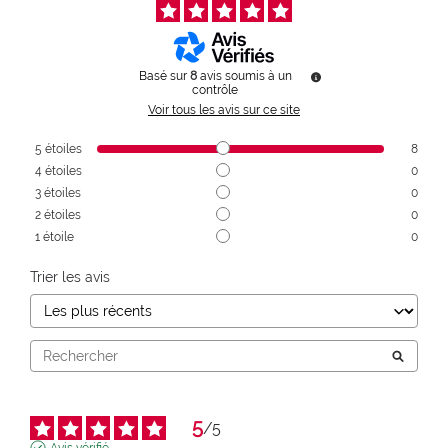
Basé sur
8
avis soumis à un
contrôle
Voir tous les avis sur ce site
5
étoiles
8
4
étoiles
0
3
étoiles
0
2
étoiles
0
1
étoile
0
Trier les avis
5
/
5