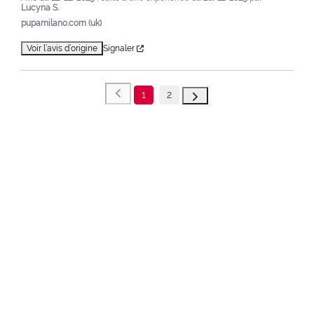
Lucyna S.
pupamilano.com (uk)
Voir l’avis d’origine
Signaler
1
2
VUS EN DERNIER