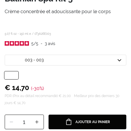
Crème concentrée et adoucissante pour le corps
5.07 fl oz - 150 ml e /
0T3A26E003
5
/
5
-
3
avis
003 - 003
€ 14,70
(-30%)
PDR (Prix au détail recommandé) € 21,00
Meilleur prix des derniers 30
jours € 14,70
1
AJOUTER AU PANIER