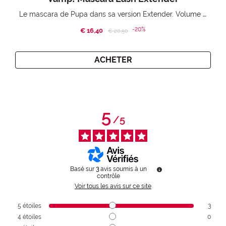
Le mascara de Pupa dans sa version Extender. Volume extension 3D. Des cils amplifiés et liftés à l’infini.
-20%
€ 16,40
Price reduced from
to
€ 20,50
ACHETER
5
/
5
Basé sur
3
avis soumis à un
contrôle
Voir tous les avis sur ce site
5
étoiles
3
4
étoiles
0