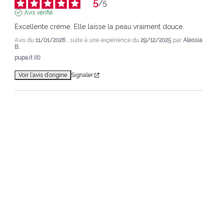
5
/
5
Avis vérifié
Excellente crème. Elle laisse la peau vraiment douce.
Avis du
11/01/2026
, suite à une expérience du
29/12/2025
par
Alessia
B.
pupa.it (it)
Voir l’avis d’origine
Signaler
5
/
5
Avis vérifié
J'aime beaucoup cette ligne balinaise
Avis du
07/01/2026
, suite à une expérience du
25/12/2025
par
Aurica
N.
pupa.it (it)
Voir l’avis d’origine
Signaler
1