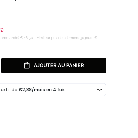
%)
recommandé) € 16,50
Meilleur prix des derniers 30 jours €
AJOUTER AU PANIER