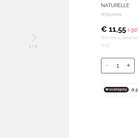
NATURELLE
0T3A52A001
€ 11,55
(-30
PDR (Prix au détail 
11,55
1
/
2
1