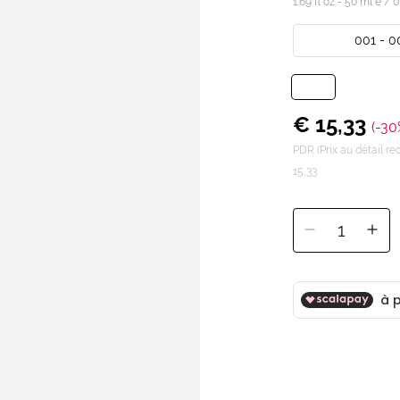
1.69 fl oz - 50 ml e /
0
001 - 0
€ 15,33
(-30
PDR (Prix au détail 
15,33
1