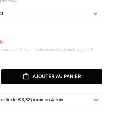
T3F07A001
01
%)
recommandé) € 21,90
Meilleur prix des derniers 30 jours €
AJOUTER AU PANIER