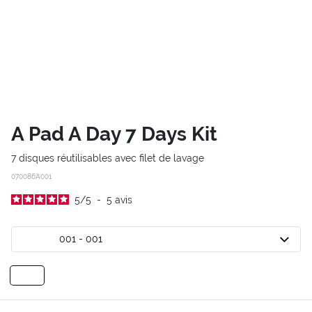
A Pad A Day 7 Days Kit
7 disques réutilisables avec filet de lavage
070086A001
5
/
5
-
5
avis
001 - 001