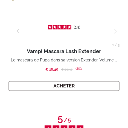
19
1
/
3
Vamp! Mascara Lash Extender
Le mascara de Pupa dans sa version Extender. Volume extension 3D. Des cils amplifiés et liftés à l’infini.
-20%
€ 16,40
Price reduced from
to
€ 20,50
ACHETER
5
/
5