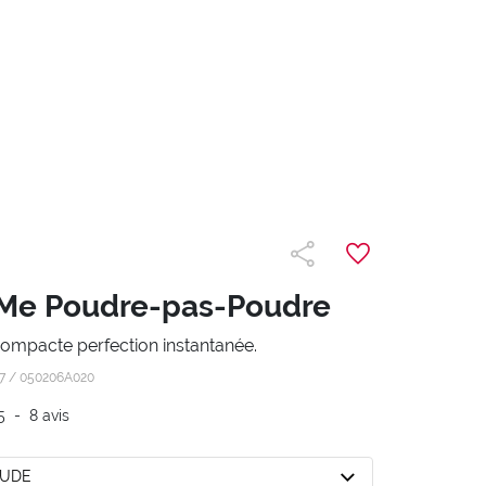
Me Poudre-pas-Poudre
ompacte perfection instantanée.
z7 /
050206A020
5
-
8
avis
NUDE