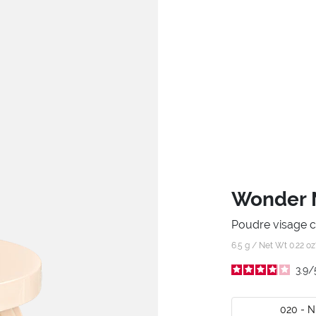
Wonder 
Poudre visage c
6.5 g / Net Wt 0.22 o
3.9
/
020 - 