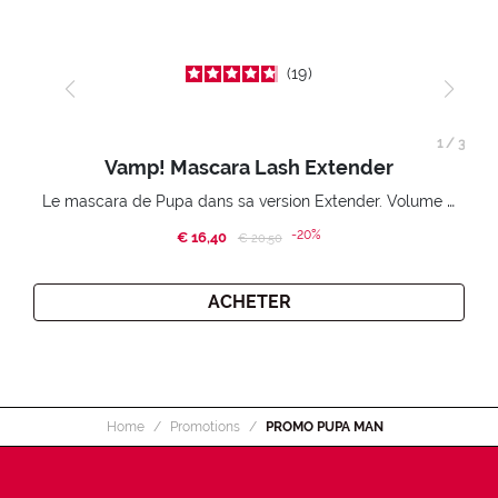
19
1
/
3
Vamp! Mascara Lash Extender
Le mascara de Pupa dans sa version Extender. Volume extension 3D. Des cils amplifiés et liftés à l’infini.
-20%
€ 16,40
Price reduced from
to
€ 20,50
ACHETER
Home
Promotions
PROMO PUPA MAN