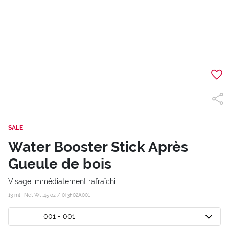
SALE
Water Booster Stick Après
Gueule de bois
Visage immédiatement rafraîchi
13 ml- Net Wt .45 oz /
0T3F02A001
001 - 001