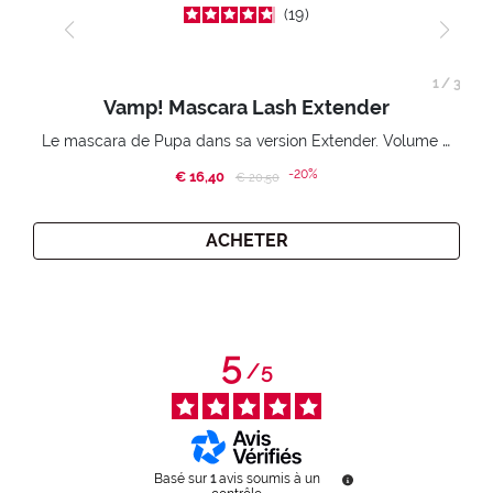
19
1
/
3
Vamp! Mascara Lash Extender
Le mascara de Pupa dans sa version Extender. Volume extension 3D. Des cils amplifiés et liftés à l’infini.
-20%
€ 16,40
Price reduced from
to
€ 20,50
ACHETER
5
/
5
Basé sur
1
avis soumis à un