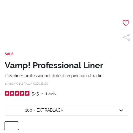
SALE
Vamp! Professional Liner
L’eyeliner professionnel doté d’un pinceau ultra fin.
4.5 ml / 0.152 fl oz /
040038100
5
/
5
-
1
avis
100 - EXTRABLACK