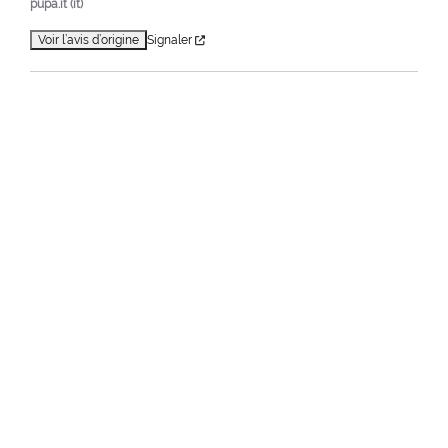
pupa.it (it)
Voir l’avis d’origine
Signaler
1
Home
Maquillage
Yeux
Eyeliners