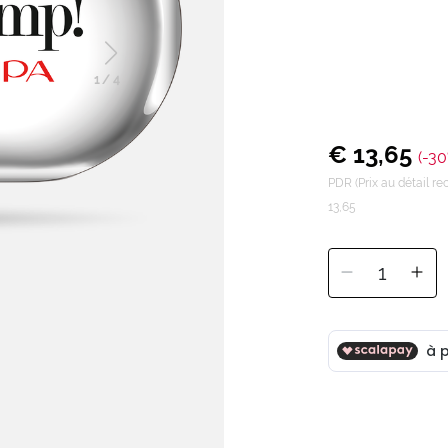
1
/
4
€ 13,65
(-30
PDR (Prix au détail 
13,65
1