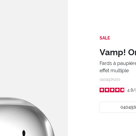
SALE
Vamp! O
Fards à paupièr
effet multiple
040497A200
4.8
/
040497