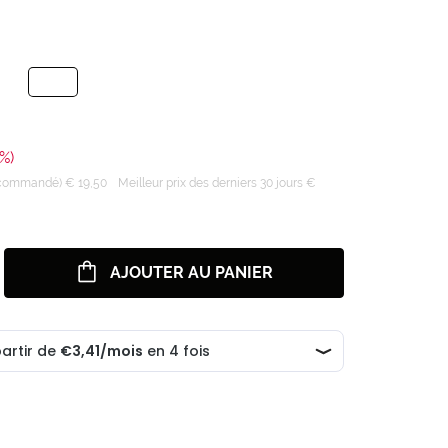
%)
recommandé) € 19,50
Meilleur prix des derniers 30 jours €
AJOUTER AU PANIER