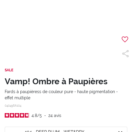
SALE
Vamp! Ombre à Paupières
Fards à paupièress de couleur pure - haute pigmentation -
effet multiple
040496A104
4.8
/
5
-
24
avis
104 - DEEP PLUM - WET&DRY