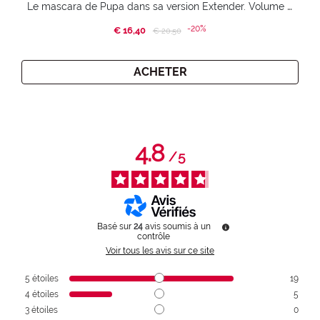
Le mascara de Pupa dans sa version Extender. Volume extension 3D. Des cils amplifiés et liftés à l’infini.
-20%
€ 16,40
Price reduced from
to
€ 20,50
ACHETER
4.8
/
5
Basé sur
24
avis soumis à un
contrôle
Voir tous les avis sur ce site
5
étoiles
19
4
étoiles
5
3
étoiles
0