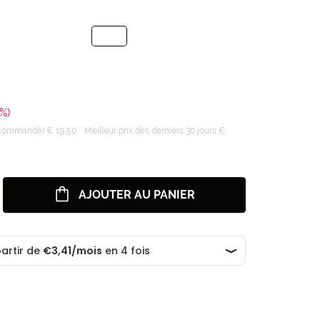
%)
recommandé) € 19,50
Meilleur prix des derniers 30 jours €
AJOUTER AU PANIER