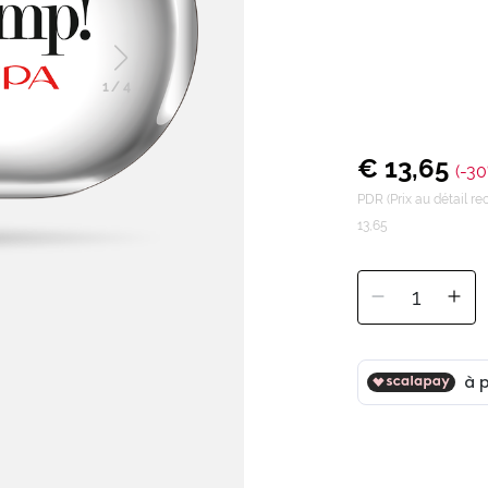
1
/
4
€ 13,65
(-30
PDR (Prix au détail 
13,65
1