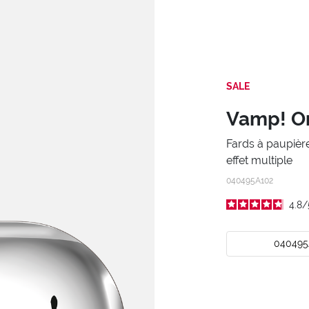
SALE
Vamp! O
Fards à paupièr
effet multiple
040495A102
4.8
/
040495